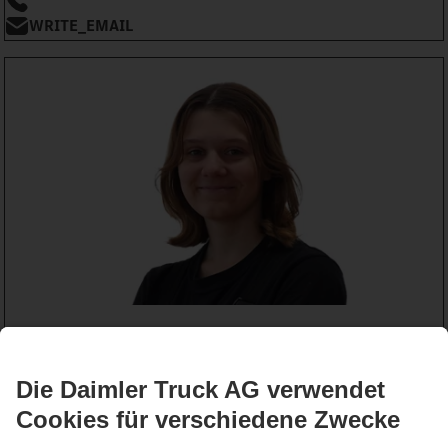
WRITE_EMAIL
Ailène Urech
Lernende Mechanikerin
Werkstatt