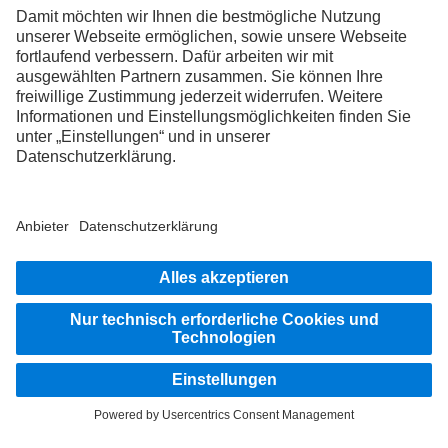
WRITE_EMAIL
Amelee Wolf
Lernende Mechanikerin
Werkstatt
WRITE_EMAIL